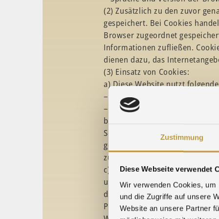
(2) Zusätzlich zu den zuvor ge
gespeichert. Bei Cookies handel
Browser zugeordnet gespeichert
Informationen zufließen. Cook
dienen dazu, das Internetangeb
(3) Einsatz von Cookies:
a) Diese Website nutzt folgend
– Transiente Cookies (dazu b)
– Persistente Cookies (dazu c).
b) Transiente Cookies werden a
Session-Cookies. Diese speiche
Zustimmung
gemeinsamen Sitzung zuordnen 
zurückkehren. Die Session-Cook
c) Persistente Cookies werden a
Diese Webseite verwendet 
unterscheiden kann. Sie können 
Wir verwenden Cookies, um I
d) Sie können Ihre Browser-Ein
und die Zugriffe auf unsere 
Party-Cookies oder allen Cookie
Website an unsere Partner fü
Website nutzen können.