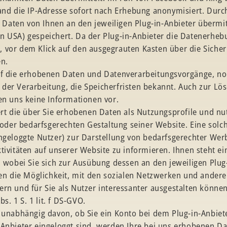
and die IP-Adresse sofort nach Erhebung anonymisiert. Durch
aten von Ihnen an den jeweiligen Plug-in-Anbieter übermitt
n USA) gespeichert. Da der Plug-in-Anbieter die Datenerhe
 vor dem Klick auf den ausgegrauten Kasten über die Sicherh
en.
uf die erhobenen Daten und Datenverarbeitungsvorgänge, no
der Verarbeitung, die Speicherfristen bekannt. Auch zur L
en uns keine Informationen vor.
ert die über Sie erhobenen Daten als Nutzungsprofile und nu
er bedarfsgerechten Gestaltung seiner Website. Eine solch
ingeloggte Nutzer) zur Darstellung von bedarfsgerechter W
tivitäten auf unserer Website zu informieren. Ihnen steht e
u, wobei Sie sich zur Ausübung dessen an den jeweiligen Pl
nen die Möglichkeit, mit den sozialen Netzwerken und andere
rn und für Sie als Nutzer interessanter ausgestalten können
bs. 1 S. 1 lit. f DS-GVO.
 unabhängig davon, ob Sie ein Konto bei dem Plug-in-Anbiet
-Anbieter eingeloggt sind, werden Ihre bei uns erhobenen Da