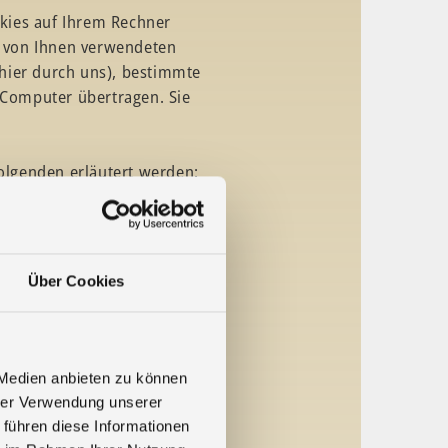
kies auf Ihrem Rechner
em von Ihnen verwendeten
(hier durch uns), bestimmte
 Computer übertragen. Sie
olgenden erläutert werden:
u zählen insbesondere die
e Anfragen Ihres Browsers der
Über Cookies
enn Sie auf unsere Website
wser schließen.
ich je nach Cookie
jederzeit löschen.
 Medien anbieten zu können
 B. die Annahme von Third-
hrer Verwendung unserer
ht alle Funktionen dieser
 führen diese Informationen