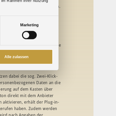
ie im Rahmen Ihrer Nutzung
 einen Account bei uns verfügen.
r Flash-Plug-in. Weiterhin
peichern die erforderlichen
Marketing
tum. Wenn Sie keine
, z. B. „Better Privacy“ für
e-Flash-Killer-Cookie für Google
em Browser den privaten Modus
Alle zulassen
 zu löschen.]
tzen dabei die sog. Zwei-Klick-
personenbezogenen Daten an die
kierung auf dem Kasten über
ton direkt mit dem Anbieter
aktivieren, erhält der Plug-in-
ufgerufen haben. Zudem werden
 wird nach Angaben der