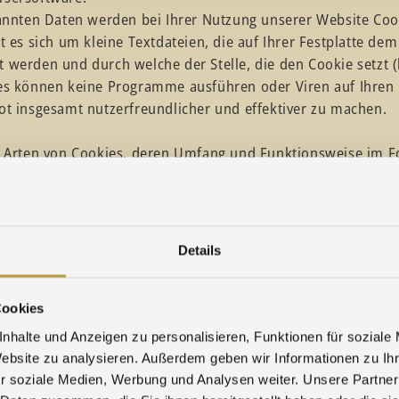
nannten Daten werden bei Ihrer Nutzung unserer Website Coo
t es sich um kleine Textdateien, die auf Ihrer Festplatte d
 werden und durch welche der Stelle, die den Cookie setzt 
ies können keine Programme ausführen oder Viren auf Ihren
ot insgesamt nutzerfreundlicher und effektiver zu machen.
e Arten von Cookies, deren Umfang und Funktionsweise im F
utomatisiert gelöscht, wenn Sie den Browser schließen. Daz
rn eine sogenannte Session-ID, mit welcher sich verschieden
Details
lassen. Dadurch kann Ihr Rechner wiedererkannt werden, w
ies werden gelöscht, wenn Sie sich ausloggen oder den Bro
utomatisiert nach einer vorgegebenen Dauer gelöscht, die s
Cookies
die Cookies in den Sicherheitseinstellungen Ihres Browsers 
nhalte und Anzeigen zu personalisieren, Funktionen für soziale
stellung entsprechend Ihren Wünschen konfigurieren und z.
Website zu analysieren. Außerdem geben wir Informationen zu I
s ablehnen. Wir weisen Sie darauf hin, dass Sie eventuell nic
r soziale Medien, Werbung und Analysen weiter. Unsere Partner