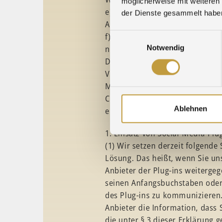
möglicherweise mit weiteren
e) [Wir setzen Cookies ein, um 
der Dienste gesammelt habe
Andernfalls müssten Sie sich fü
f) [Die genutzten Flash-Cookies
Einwilligungsauswahl
nutzen wir HTML5 storage objec
Notwendig
Daten unabhängig von Ihrem ve
Verarbeitung der Flash-Cookies 
Mozilla Firefox (https://addons
Chrome. Die Nutzung von HTML5
Ablehnen
einsetzen. Zudem empfehlen wir
1. Einsatz von Social-Media-Plu
(1) Wir setzen derzeit folgende 
Lösung. Das heißt, wenn Sie un
Anbieter der Plug-ins weiterge
seinen Anfangsbuchstaben oder 
des Plug-ins zu kommunizieren. 
Anbieter die Information, das
die unter § 3 dieser Erklärung