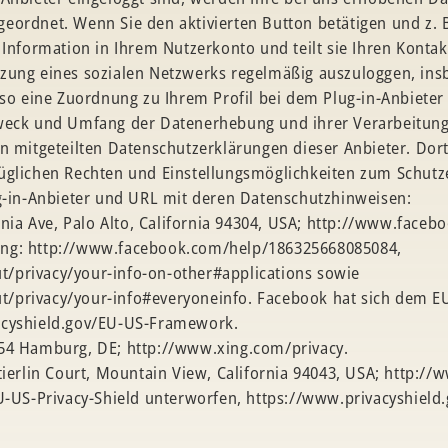
ordnet. Wenn Sie den aktivierten Button betätigen und z. B.
 Information in Ihrem Nutzerkonto und teilt sie Ihren Kontakt
zung eines sozialen Netzwerks regelmäßig auszuloggen, ins
e so eine Zuordnung zu Ihrem Profil bei dem Plug-in-Anbiete
Zweck und Umfang der Datenerhebung und ihrer Verarbeitung
n mitgeteilten Datenschutzerklärungen dieser Anbieter. Dort
üglichen Rechten und Einstellungsmöglichkeiten zum Schutze
ug-in-Anbieter und URL mit deren Datenschutzhinweisen:
ornia Ave, Palo Alto, California 94304, USA; http://www.face
ung: http://www.facebook.com/help/186325668085084,
/privacy/your-info-on-other#applications sowie
/privacy/your-info#everyoneinfo. Facebook hat sich dem EU
acyshield.gov/EU-US-Framework.
354 Hamburg, DE; http://www.xing.com/privacy.
tierlin Court, Mountain View, California 94043, USA; http://
EU-US-Privacy-Shield unterworfen, https://www.privacyshiel