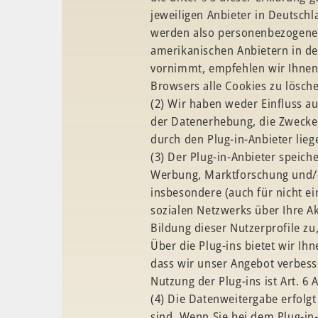
jeweiligen Anbieter in Deutschl
werden also personenbezogene D
amerikanischen Anbietern in de
vornimmt, empfehlen wir Ihnen,
Browsers alle Cookies zu lösch
(2) Wir haben weder Einfluss a
der Datenerhebung, die Zwecke 
durch den Plug-in-Anbieter lieg
(3) Der Plug-in-Anbieter speich
Werbung, Marktforschung und/od
insbesondere (auch für nicht e
sozialen Netzwerks über Ihre Ak
Bildung dieser Nutzerprofile z
Über die Plug-ins bietet wir Ih
dass wir unser Angebot verbesse
Nutzung der Plug-ins ist Art. 6 A
(4) Die Datenweitergabe erfolgt
sind. Wenn Sie bei dem Plug-in