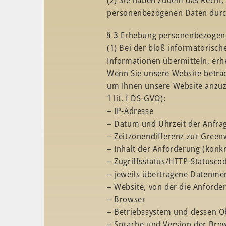
personenbezogenen Daten durc
§ 3
Erhebung personenbezogene
(1) Bei der bloß informatorisch
Informationen übermitteln, erh
Wenn Sie unsere Website betrac
um Ihnen unsere Website anzuzei
1 lit. f DS-GVO):
– IP-Adresse
– Datum und Uhrzeit der Anfra
– Zeitzonendifferenz zur Gree
– Inhalt der Anforderung (konkr
– Zugriffsstatus/HTTP-Statusco
– jeweils übertragene Datenme
– Website, von der die Anford
– Browser
– Betriebssystem und dessen O
– Sprache und Version der Bro