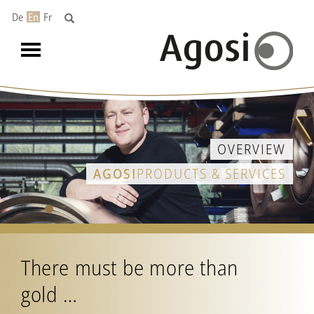
De
En
Fr
Toggle
navigation
OVERVIEW
AGOSI
PRODUCTS & SERVICES
There must be more than
gold …