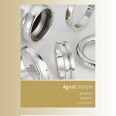
Agosi
Lifestyle
Jewellery
Watches
Decorative