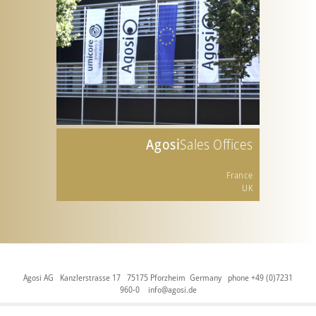
Agosi
Sales Offices
France
UK
Agosi AG Kanzlerstrasse 17 75175 Pforzheim Germany phone +49 (0)7231
960-0
info@agosi.de