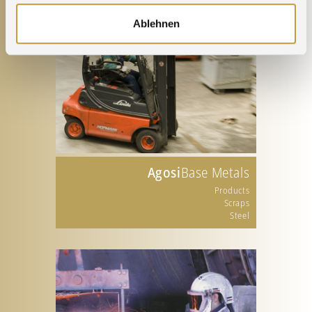
Ablehnen
Agosi
Base Metals
Products
Scraps
Steel