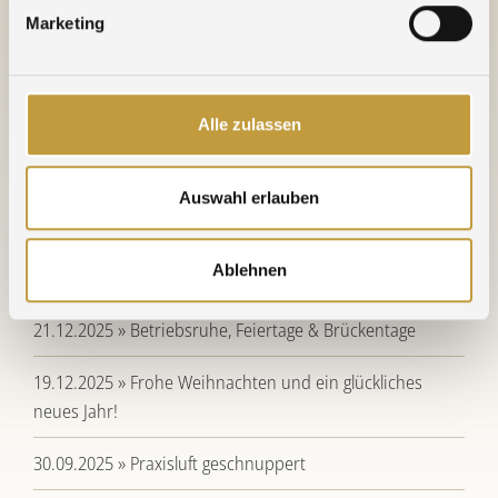
Marketing
Nachricht vom 23. September 2015
WEITERE NACHRICHTEN
Alle zulassen
30.06.2026 » 20 Jahre am neuen Standort - Herzlichen
Auswahl erlauben
Glückwunsch NE-Metallhandel
Ablehnen
09.04.2026 » Wechsel im Agosi-Vorstand
21.12.2025 » Betriebsruhe, Feiertage & Brückentage
19.12.2025 » Frohe Weihnachten und ein glückliches
neues Jahr!
30.09.2025 » Praxisluft geschnuppert