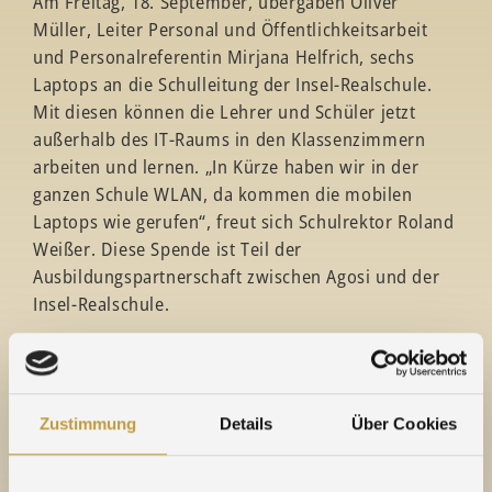
Am Freitag, 18. September, übergaben Oliver
Müller, Leiter Personal und Öffentlichkeitsarbeit
und Personalreferentin Mirjana Helfrich, sechs
Laptops an die Schulleitung der Insel-Realschule.
Mit diesen können die Lehrer und Schüler jetzt
außerhalb des IT-Raums in den Klassenzimmern
arbeiten und lernen. „In Kürze haben wir in der
ganzen Schule WLAN, da kommen die mobilen
Laptops wie gerufen“, freut sich Schulrektor Roland
Weißer. Diese Spende ist Teil der
Ausbildungspartnerschaft zwischen Agosi und der
Insel-Realschule.
Darüber hinaus erhalten alle Schüler der Realschule
zum neuen Schuljahr einen Jahresplaner, der
ebenso von Agosi gesponsert wird. Die Jahresplaner
Zustimmung
Details
Über Cookies
sind ein wichtiges Lern-, Organisations- und
Kommunikationsmittel zwischen Lehrern, Eltern
und Schülern und liegen Herrn Weißer sehr am