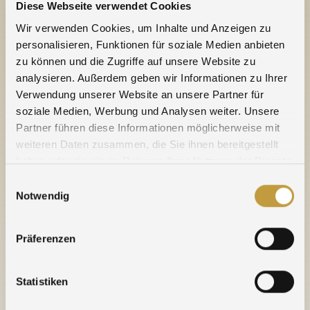
Diese Webseite verwendet Cookies
Herzen.
Wir verwenden Cookies, um Inhalte und Anzeigen zu
personalisieren, Funktionen für soziale Medien anbieten
Im Rahmen der Ausbildungspartnerschaft werden
zu können und die Zugriffe auf unsere Website zu
die Auszubildenden der Agosi in den kommenden
analysieren. Außerdem geben wir Informationen zu Ihrer
Wochen den Schülerinnen und Schülern der 9.
Verwendung unserer Website an unsere Partner für
Klassen im Rahmen des BORS-Projekts ihren
soziale Medien, Werbung und Analysen weiter. Unsere
jeweiligen Ausbildungsberuf in der Schule
Partner führen diese Informationen möglicherweise mit
vorstellen. „Auf diesem Weg versuchen wir, den
weiteren Daten zusammen, die Sie ihnen bereitgestellt
Schülern die Ausbildung sowie die
haben oder die sie im Rahmen Ihrer Nutzung der Dienste
Ausbildungsberufe näher zu bringen. Im Idealfall
gesammelt haben.
Einwilligungsauswahl
folgt ein Praktikum bei Agosi. Das Ziel dieser
Notwendig
Kooperation ist es, den jungen Menschen Einblicke
in die berufliche Realität zu ermöglichen und
geeignete Auszubildende zu finden“, so Helfrich.
Präferenzen
Auch außerhalb des BORS-Projekts sind Praktika
Statistiken
geplant, die bereits in den Herbstferien starten.