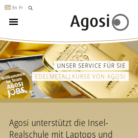
De
En
Fr
Toggle
navigation
UNSER SERVICE FÜR SIE
EDELMETALLKURSE VON AGOSI
Agosi unterstützt die Insel-
Realschule mit Laptops und