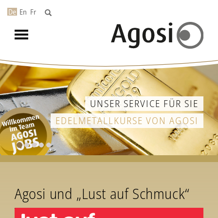
De
En
Fr
Toggle
navigation
UNSER SERVICE FÜR SIE
EDELMETALLKURSE VON AGOSI
Agosi und „Lust auf Schmuck“