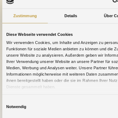
Zustimmung
Details
Über C
Diese Webseite verwendet Cookies
Nachricht vom 9. Juni 2016
Wir verwenden Cookies, um Inhalte und Anzeigen zu persona
Funktionen für soziale Medien anbieten zu können und die Zug
unsere Website zu analysieren. Außerdem geben wir Informa
WEITERE NACHRICHTEN
Ihrer Verwendung unserer Website an unsere Partner für soz
Medien, Werbung und Analysen weiter. Unsere Partner führe
30.06.2026 » 20 Jahre am neuen Standort - Herzlichen
Informationen möglicherweise mit weiteren Daten zusammen,
ihnen bereitgestellt haben oder die sie im Rahmen Ihrer Nut
Glückwunsch NE-Metallhandel
Dienste gesammelt haben.
09.04.2026 » Wechsel im Agosi-Vorstand
Einwilligungsauswahl
21.12.2025 » Betriebsruhe, Feiertage & Brückentage
Notwendig