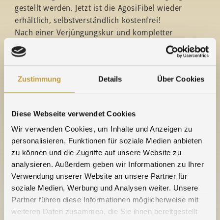
gestellt werden. Jetzt ist die AgosiFibel wieder
erhältlich, selbstverständlich kostenfrei!
Nach einer Verjüngungskur und kompletter
inhaltlicher Überarbeitung zeigt sich der handliche
Spiralblock in frischem Design und bietet allerlei
Nützliches, das dort leicht und schnell
Zustimmung
Details
Über Cookies
nachgeschlagen werden kann.
Von Anwendungsbereichen bis zu Gewichtstabellen,
chemischen Daten und einem Glossar für
Diese Webseite verwendet Cookies
Fachbegriffe ist alles Wichtige dabei. Auf vielen
Goldschmiedetischen gehört die Anwendungsfibel
Wir verwenden Cookies, um Inhalte und Anzeigen zu
personalisieren, Funktionen für soziale Medien anbieten
wie ein Werkzeug einfach dazu.
zu können und die Zugriffe auf unsere Website zu
>> hier der
Link zum Download
analysieren. Außerdem geben wir Informationen zu Ihrer
Interessiert? Sprechen Sie uns an – gerne senden
Verwendung unserer Website an unsere Partner für
wir Ihnen Ihr Exemplar unentgeltlich zu.
soziale Medien, Werbung und Analysen weiter. Unsere
Partner führen diese Informationen möglicherweise mit
Tel.: 07231 960 247 / E-Mail:
halbzeug@agosi.de
weiteren Daten zusammen, die Sie ihnen bereitgestellt